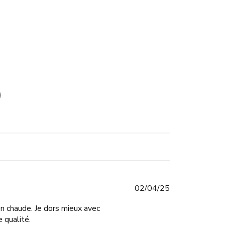
Published
02/04/25
date
ien chaude. Je dors mieux avec
 qualité.