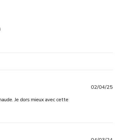
Published
02/04/25
date
 chaude. Je dors mieux avec cette
Published
04/03/24