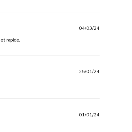
Published
04/03/24
date
et rapide.
Published
25/01/24
date
Published
01/01/24
date