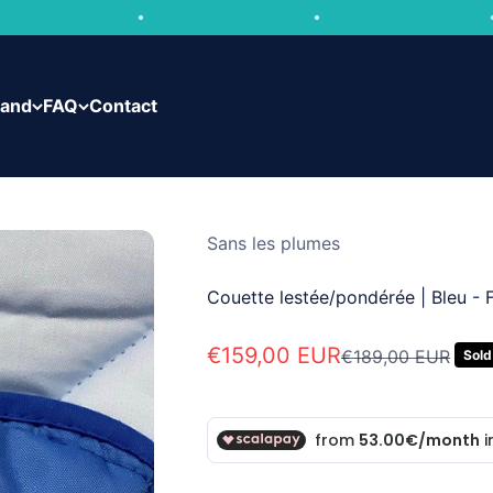
rand
FAQ
Contact
Sans les plumes
Couette lestée/pondérée | Bleu - F
Sale price
€159,00 EUR
Regular price
€189,00 EUR
Sold