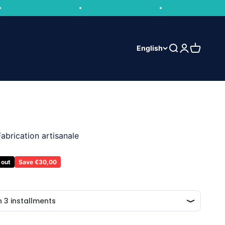
Open search
Open accou
Open car
English
abrication artisanale
 out
Save €30,00