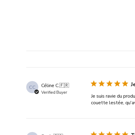
J
Céline C.
🇫🇷
CC
Verified Buyer
Je suis ravie du prod
couette lestée, qu'a