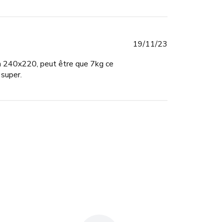
Published
19/11/23
date
 en 240x220, peut être que 7kg ce
 super.