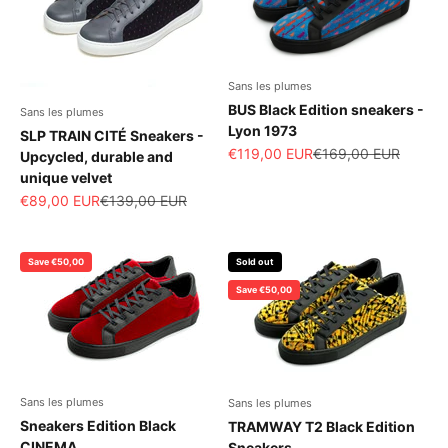
Sans les plumes
BUS Black Edition sneakers -
Sans les plumes
Lyon 1973
SLP TRAIN CITÉ Sneakers -
Sale price
Regular price
€119,00 EUR
€169,00 EUR
Upcycled, durable and
unique velvet
Sale price
Regular price
€89,00 EUR
€139,00 EUR
Save €50,00
Sold out
Save €50,00
Sans les plumes
Sans les plumes
Sneakers Edition Black
TRAMWAY T2 Black Edition
CINEMA
Sneakers