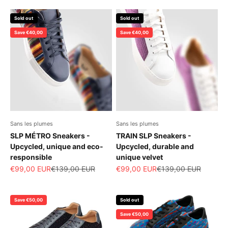
Sold out
Sold out
Save €40,00
Save €40,00
Sans les plumes
Sans les plumes
SLP MÉTRO Sneakers -
TRAIN SLP Sneakers -
Upcycled, unique and eco-
Upcycled, durable and
responsible
unique velvet
Sale price
Regular price
Sale price
Regular price
€99,00 EUR
€139,00 EUR
€99,00 EUR
€139,00 EUR
Save €50,00
Sold out
Save €50,00