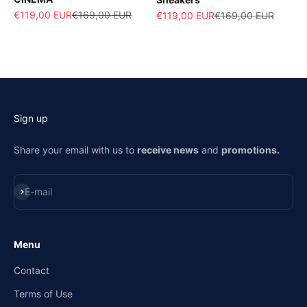
Sale price
Regular price
€119,00 EUR
€169,00 EUR
Sale price
Regular price
€119,00 EUR
€169,00 EUR
Sign up
Share your email with us to
receive news
and
promotions.
Subscribe
E-mail
Menu
Contact
Terms of Use