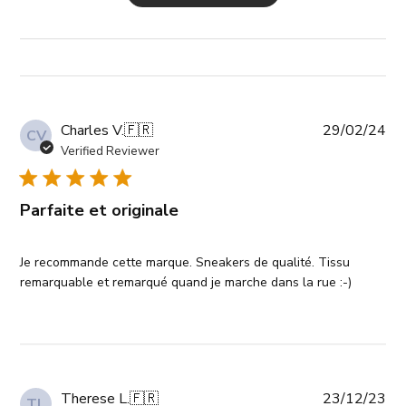
Pub
Charles V.
🇫🇷
29/02/24
CV
da
Verified Reviewer
Parfaite et originale
Je recommande cette marque. Sneakers de qualité. Tissu
remarquable et remarqué quand je marche dans la rue :-)
Pub
Therese L.
🇫🇷
23/12/23
TL