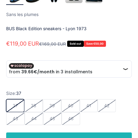
Sans les plumes
BUS Black Edition sneakers - Lyon 1973
Sale price
€119,00 EUR
Regular price
€169,00 EUR
Sold out
Save €50,00
Size:
37
37
38
39
40
41
42
43
44
45
46