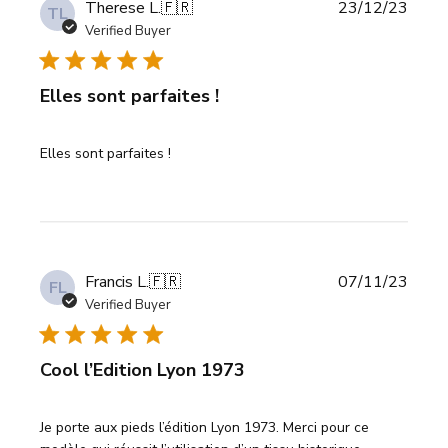
Publi
Therese L.
🇫🇷
23/12/23
TL
date
Verified Buyer
Elles sont parfaites !
Elles sont parfaites !
Publi
Francis L.
🇫🇷
07/11/23
FL
date
Verified Buyer
Cool l’Edition Lyon 1973
Je porte aux pieds l’édition Lyon 1973. Merci pour ce