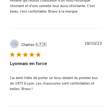
modèle qui réussit l’utilisation d’un tissu historique
résistant et d’une semelle tout aussi résistante. C’est
beau, c’est confortable. Bravo à la marque.
Publi
18/10/23
CS
Charles S.
🇫🇷
date
Lyonnais en force
J’ai aimé l’idée de porter un tissu datant du premier bus
de 1973 à Lyon. Les chaussures sont confortables et
belles. Bravo !