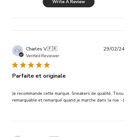
Write A Review
Publi
Charles V.
🇫🇷
29/02/24
CV
date
Verified Reviewer
Parfaite et originale
Je recommande cette marque. Sneakers de qualité. Tissu
remarquable et remarqué quand je marche dans la rue :-)