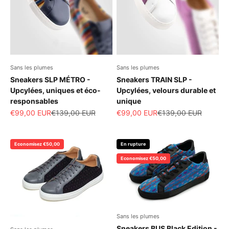
Sans les plumes
Sans les plumes
Sneakers SLP MÉTRO -
Sneakers TRAIN SLP -
Upcylées, uniques et éco-
Upcylées, velours durable et
responsables
unique
Prix de vente
Prix normal
Prix de vente
Prix normal
€99,00 EUR
€139,00 EUR
€99,00 EUR
€139,00 EUR
Economisez €50,00
En rupture
Economisez €50,00
Sans les plumes
Sneakers BUS Black Edition -