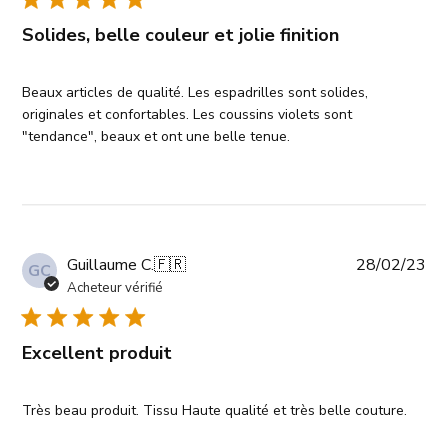
Solides, belle couleur et jolie finition
Beaux articles de qualité. Les espadrilles sont solides,
originales et confortables. Les coussins violets sont
"tendance", beaux et ont une belle tenue.
Da
Guillaume C.
🇫🇷
28/02/23
GC
de
Acheteur vérifié
pub
Excellent produit
Très beau produit. Tissu Haute qualité et très belle couture.