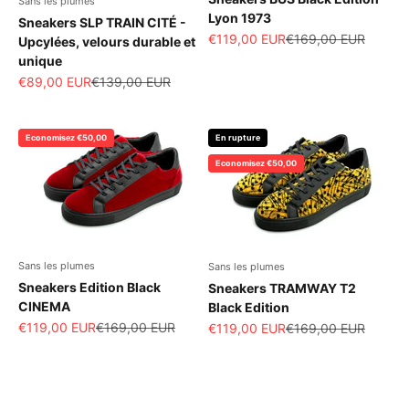
Sans les plumes
Lyon 1973
Sneakers SLP TRAIN CITÉ -
Prix de vente
Prix normal
€119,00 EUR
€169,00 EUR
Upcylées, velours durable et
unique
Prix de vente
Prix normal
€89,00 EUR
€139,00 EUR
Economisez €50,00
En rupture
Economisez €50,00
Sans les plumes
Sans les plumes
Sneakers Edition Black
Sneakers TRAMWAY T2
CINEMA
Black Edition
Prix de vente
Prix normal
€119,00 EUR
€169,00 EUR
Prix de vente
Prix normal
€119,00 EUR
€169,00 EUR