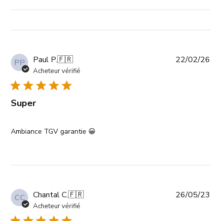
Da
Paul P.
🇫🇷
22/02/26
PP
de
Acheteur vérifié
pub
Super
Ambiance TGV garantie 😀
Da
Chantal C.
🇫🇷
26/05/23
CC
de
Acheteur vérifié
pub