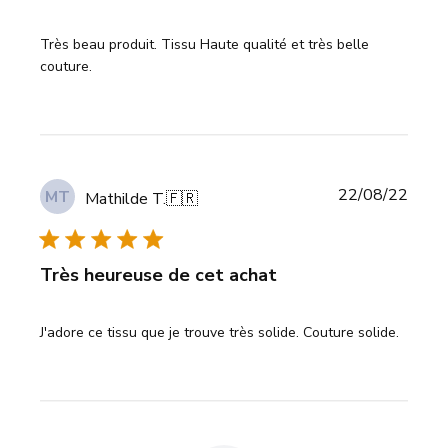
Très beau produit. Tissu Haute qualité et très belle
couture.
Date
22/08/22
MT
Mathilde T.
🇫🇷
de
publi
Très heureuse de cet achat
J'adore ce tissu que je trouve très solide. Couture solide.