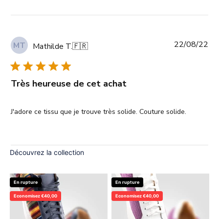
Da
22/08/22
MT
Mathilde T.
🇫🇷
de
pub
Très heureuse de cet achat
J'adore ce tissu que je trouve très solide. Couture solide.
Découvrez la collection
En rupture
En rupture
Economisez €40,00
Economisez €40,00