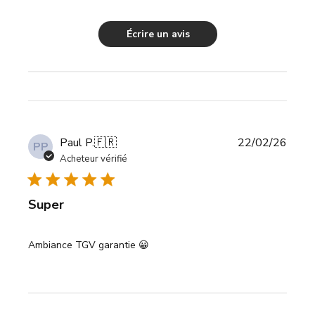
Écrire un avis
Date
Paul P.
🇫🇷
22/02/26
PP
de
Acheteur vérifié
publi
Super
Ambiance TGV garantie 😀