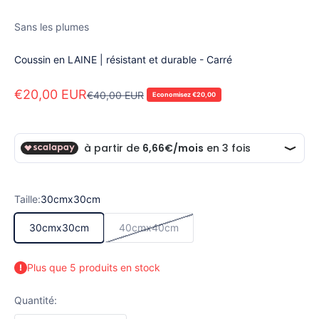
Sans les plumes
Coussin en LAINE | résistant et durable - Carré
Prix de vente
€20,00 EUR
Prix normal
€40,00 EUR
Economisez €20,00
Taille:
30cmx30cm
30cmx30cm
40cmx40cm
Plus que 5 produits en stock
Quantité: