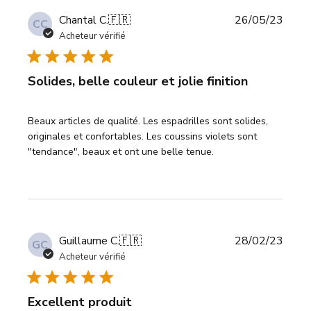
Date
Chantal C.
🇫🇷
26/05/23
CC
de
Acheteur vérifié
publi
Solides, belle couleur et jolie finition
Beaux articles de qualité. Les espadrilles sont solides,
originales et confortables. Les coussins violets sont
"tendance", beaux et ont une belle tenue.
Date
Guillaume C.
🇫🇷
28/02/23
GC
de
Acheteur vérifié
publi
Excellent produit