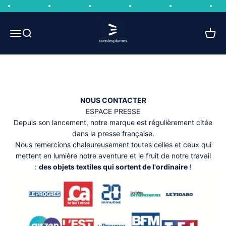
Passer au contenu
Sans les plumes
ON PARLE DE SANS LES PLUMES
Ouvrir la navigation
Ouvrir la recherche
Voir le
MERCI À TOUS LES JOURNALISTES ET BLOGUEURS/SES
POUR LEUR MOTS ET AVIS SUR NOTRE DÉMARCHES ET
NOTRE MARQUE.
NOUS CONTACTER
ESPACE PRESSE
Depuis son lancement, notre marque est régulièrement citée
dans la presse française.
Nous remercions chaleureusement toutes celles et ceux qui
mettent en lumière notre aventure et le fruit de notre travail
:
des objets textiles qui sortent de l'ordinaire
!