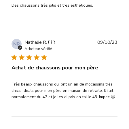
Des chaussons très jolis et très esthétiques.
Date
Nathalie R.
🇫🇷
09/10/23
NR
de
Acheteur vérifié
publi
Achat de chaussons pour mon père
Très beaux chaussons qui ont un air de mocassins très
chics. Idéals pour mon père en maison de retraite. Il fait
normalement du 42 et je les ai pris en taille 43. Impec 🙂