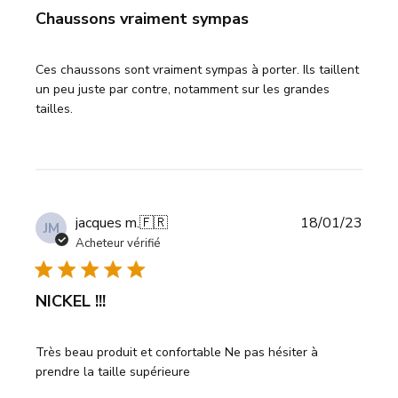
Chaussons vraiment sympas
Ces chaussons sont vraiment sympas à porter. Ils taillent
un peu juste par contre, notamment sur les grandes
tailles.
Date
jacques m.
🇫🇷
18/01/23
JM
de
Acheteur vérifié
publi
NICKEL !!!
Très beau produit et confortable Ne pas hésiter à
prendre la taille supérieure