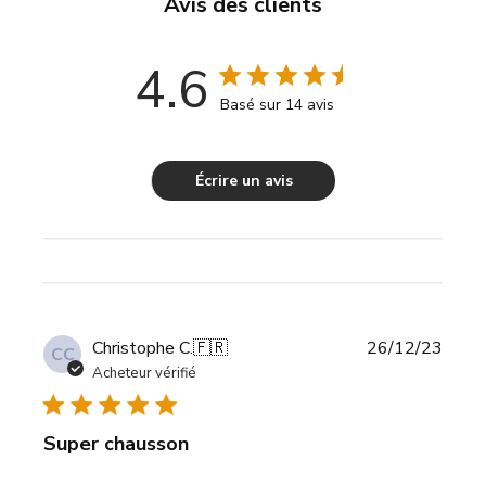
Avis des clients
4.6
Basé sur 14 avis
Écrire un avis
Date
Christophe C.
🇫🇷
26/12/23
CC
de
Acheteur vérifié
publi
Super chausson