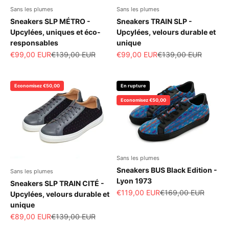
Sans les plumes
Sans les plumes
Sneakers SLP MÉTRO -
Sneakers TRAIN SLP -
Upcylées, uniques et éco-
Upcylées, velours durable et
responsables
unique
Prix de vente
Prix normal
Prix de vente
Prix normal
€99,00 EUR
€139,00 EUR
€99,00 EUR
€139,00 EUR
Economisez €50,00
En rupture
Economisez €50,00
Sans les plumes
Sneakers BUS Black Edition -
Sans les plumes
Lyon 1973
Sneakers SLP TRAIN CITÉ -
Prix de vente
Prix normal
€119,00 EUR
€169,00 EUR
Upcylées, velours durable et
unique
Prix de vente
Prix normal
€89,00 EUR
€139,00 EUR