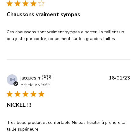
pub
Chaussons vraiment sympas
Ces chaussons sont vraiment sympas à porter. Ils taillent un
peu juste par contre, notamment sur les grandes tailles.
Da
jacques m.
🇫🇷
18/01/23
JM
de
Acheteur vérifié
pub
NICKEL !!!
Très beau produit et confortable Ne pas hésiter à prendre la
taille supérieure