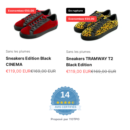
Economisez €50,00
En rupture
Economisez €50,00
Sans les plumes
Sans les plumes
Sneakers Edition Black
Sneakers TRAMWAY T2
CINEMA
Black Edition
Prix de vente
Prix normal
€119,00 EUR
€169,00 EUR
Prix de vente
Prix normal
€119,00 EUR
€169,00 EUR
14
4.6 star rating
AVIS CERTIFIÉS
Proposé par YOTPO