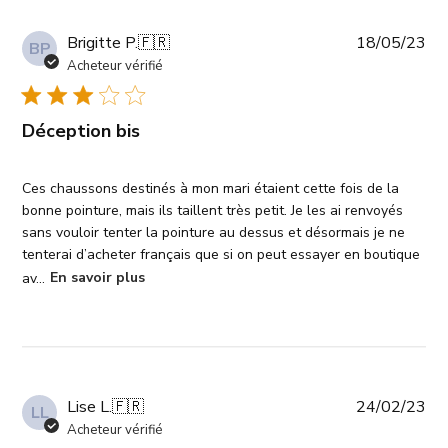
Da
Brigitte P.
🇫🇷
18/05/23
BP
de
Acheteur vérifié
pub
Déception bis
Ces chaussons destinés à mon mari étaient cette fois de la
bonne pointure, mais ils taillent très petit. Je les ai renvoyés
sans vouloir tenter la pointure au dessus et désormais je ne
tenterai d’acheter français que si on peut essayer en boutique
av...
En savoir plus
Da
Lise L.
🇫🇷
24/02/23
LL
de
Acheteur vérifié