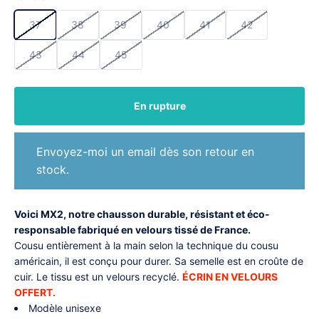
37
38
39
40
41
42
43
44
45
En rupture
Envoyez-moi un email dès son retour en
stock.
Voici MX2, notre chausson durable, résistant et éco-
responsable fabriqué en velours tissé de France.
Cousu entièrement à la main selon la technique du cousu
américain, il est conçu pour durer. Sa semelle est en croûte de
cuir. Le tissu est un velours recyclé.
ÉCRIN EN VELOURS
OFFERT.
Modèle unisexe