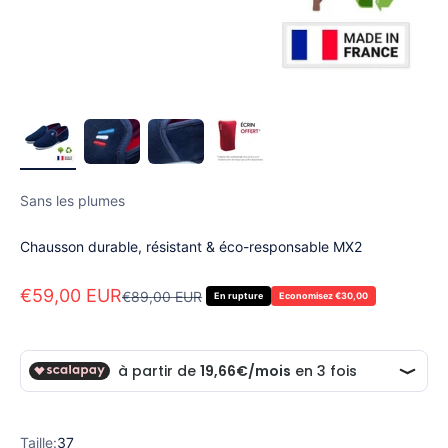
Sans les plumes
Chausson durable, résistant & éco-responsable MX2
Prix de vente
€59,00 EUR
Prix normal
€89,00 EUR
En rupture
Economisez €30,00
Taille:
37