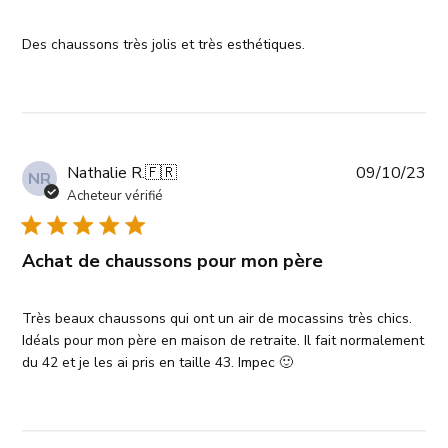
Des chaussons très jolis et très esthétiques.
Da
Nathalie R.
🇫🇷
09/10/23
NR
de
Acheteur vérifié
pub
Achat de chaussons pour mon père
Très beaux chaussons qui ont un air de mocassins très chics.
Idéals pour mon père en maison de retraite. Il fait normalement
du 42 et je les ai pris en taille 43. Impec 🙂