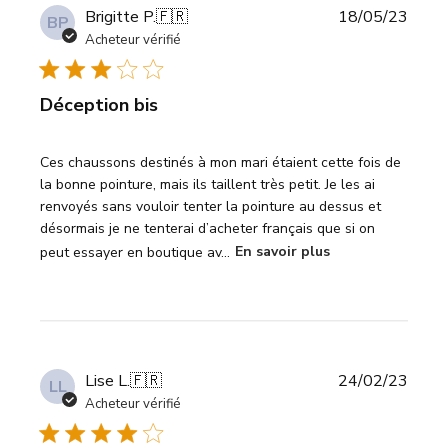
Date
Brigitte P.
🇫🇷
18/05/23
BP
de
Acheteur vérifié
publi
Déception bis
Ces chaussons destinés à mon mari étaient cette fois de
la bonne pointure, mais ils taillent très petit. Je les ai
renvoyés sans vouloir tenter la pointure au dessus et
désormais je ne tenterai d’acheter français que si on
peut essayer en boutique av...
En savoir plus
Date
Lise L.
🇫🇷
24/02/23
LL
de
Acheteur vérifié
publi