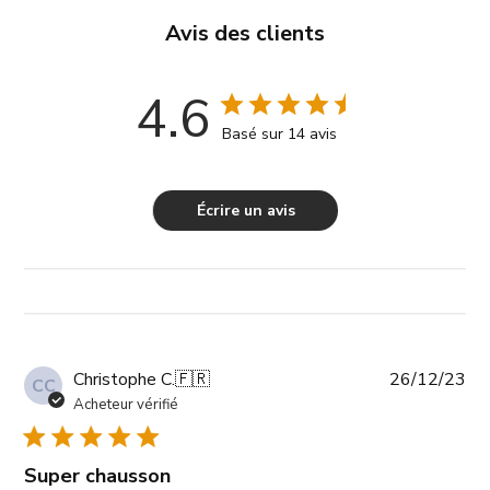
Avis des clients
4.6
Basé sur 14 avis
Écrire un avis
Da
Christophe C.
🇫🇷
26/12/23
CC
de
Acheteur vérifié
pub
Super chausson