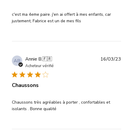
c'est ma 4eme paire. j'en ai offert à mes enfants, car
justement, Fabrice est un de mes fils
Date
Annie B.
🇫🇷
16/03/23
AB
de
Acheteur vérifié
publi
Chaussons
Chaussons très agréables à porter , confortables et
isolants . Bonne qualité