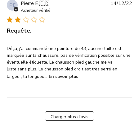
Da
Pierre E.
🇫🇷
14/12/22
PE
de
Acheteur vérifié
pub
Requête.
Déçu, j'ai commandé une pointure de 43, aucune taille est
marquée sur la chaussure, pas de vérification possible sur une
éventuelle étiquette. Le chausson pied gauche me va
juste,sans plus. Le chausson pied droit est très serré en
largeur, la longueu...
En savoir plus
Charger plus d'avis