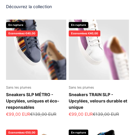
Découvrez la collection
En rupture
En rupture
Economisez €40,00
Economisez €40,00
Sans les plumes
Sans les plumes
Sneakers SLP MÉTRO -
Sneakers TRAIN SLP -
Upcylées, uniques et éco-
Upcylées, velours durable et
responsables
unique
Prix de vente
Prix normal
Prix de vente
Prix normal
€99,00 EUR
€139,00 EUR
€99,00 EUR
€139,00 EUR
Economisez €50,00
En rupture