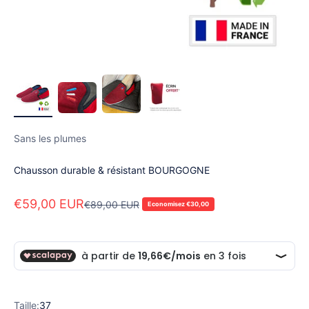
Sans les plumes
Chausson durable & résistant BOURGOGNE
Prix de vente
€59,00 EUR
Prix normal
€89,00 EUR
Economisez €30,00
Taille:
37