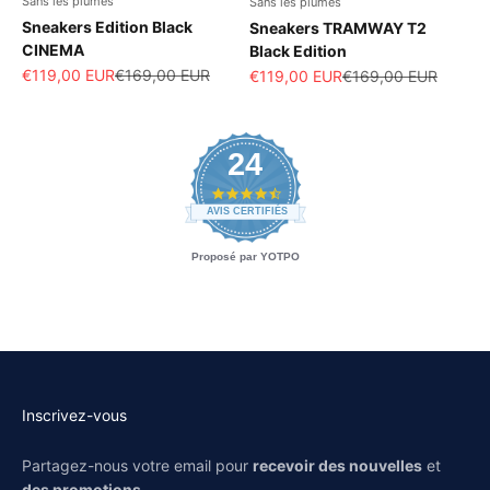
Sans les plumes
Sans les plumes
Sneakers Edition Black
Sneakers TRAMWAY T2
CINEMA
Black Edition
Prix de vente
Prix normal
€119,00 EUR
€169,00 EUR
Prix de vente
Prix normal
€119,00 EUR
€169,00 EUR
24
4.4 star rating
AVIS CERTIFIÉS
Proposé par YOTPO
Inscrivez-vous
Partagez-nous votre email pour
recevoir des nouvelles
et
des promotions.