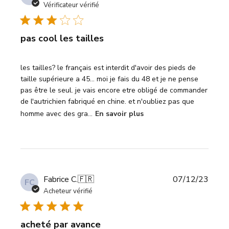
de
Vérificateur vérifié
publi
pas cool les tailles
les tailles? le français est interdit d'avoir des pieds de
taille supérieure a 45... moi je fais du 48 et je ne pense
pas être le seul. je vais encore etre obligé de commander
de l'autrichien fabriqué en chine. et n'oubliez pas que
homme avec des gra...
En savoir plus
Date
Fabrice C.
🇫🇷
07/12/23
FC
de
Acheteur vérifié
publi
acheté par avance