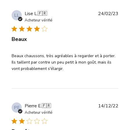
Date
Lise L.
🇫🇷
24/02/23
LL
de
Acheteur vérifié
publi
Beaux
Beaux chaussons, très agréables à regarder et à porter.
Ils taillent par contre un peu petit à mon goût, mais ils
vont probablement s'élargir.
Date
Pierre E.
🇫🇷
14/12/22
PE
de
Acheteur vérifié
publi