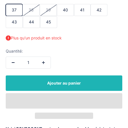
37
38
39
40
41
42
43
44
45
Plus qu'un produit en stock
Quantité:
Ajouter au panier