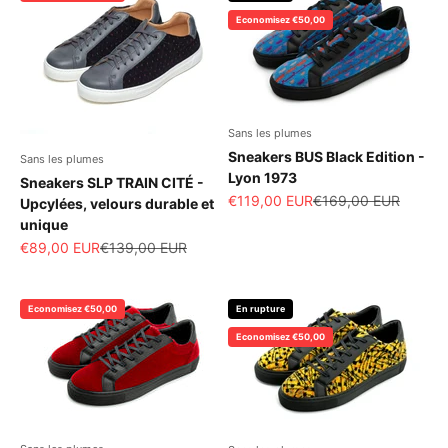
Economisez €50,00
Sans les plumes
Sneakers BUS Black Edition -
Sans les plumes
Lyon 1973
Sneakers SLP TRAIN CITÉ -
Prix de vente
Prix normal
€119,00 EUR
€169,00 EUR
Upcylées, velours durable et
unique
Prix de vente
Prix normal
€89,00 EUR
€139,00 EUR
Economisez €50,00
En rupture
Economisez €50,00