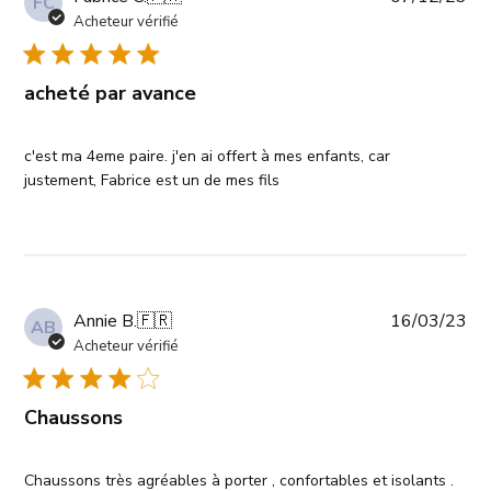
FC
de
Acheteur vérifié
pub
acheté par avance
c'est ma 4eme paire. j'en ai offert à mes enfants, car
justement, Fabrice est un de mes fils
Da
Annie B.
🇫🇷
16/03/23
AB
de
Acheteur vérifié
pub
Chaussons
Chaussons très agréables à porter , confortables et isolants .