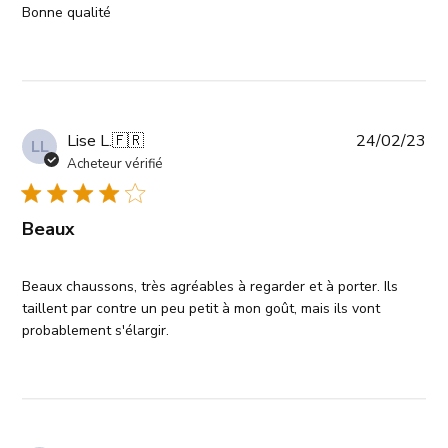
Bonne qualité
Da
Lise L.
🇫🇷
24/02/23
LL
de
Acheteur vérifié
pub
Beaux
Beaux chaussons, très agréables à regarder et à porter. Ils
taillent par contre un peu petit à mon goût, mais ils vont
probablement s'élargir.