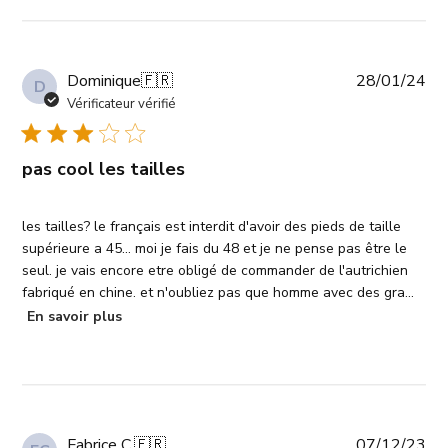
Da
Dominique
🇫🇷
28/01/24
D
de
Vérificateur vérifié
pub
pas cool les tailles
les tailles? le français est interdit d'avoir des pieds de taille
supérieure a 45... moi je fais du 48 et je ne pense pas être le
seul. je vais encore etre obligé de commander de l'autrichien
fabriqué en chine. et n'oubliez pas que homme avec des gra...
En savoir plus
Da
Fabrice C.
🇫🇷
07/12/23