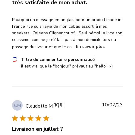
très satisfaite de mon achat.
Pourquoi un message en anglais pour un produit made in
France ? Je suis ravie de mon cabas assorti à mes
sneakers "Orléans Clignancourt" ! Seul bémol la livraison
colissimo, comme je n'étais pas à mon domicile lors du
passage du livreur et que le co...
En savoir plus
Commentaires
Titre du commentaire personnalisé
du
il est vrai que le "bonjour" prévaut au "hello" :-)
propriétaire
du
magasin
sur
l'examen
Date
10/07/23
CM
par
Claudette M.
🇫🇷
de
Titre
publi
du
commentaire
Livraison en juillet ?
personnalisé