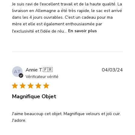
Je suis ravi de l'excellent travail et de la haute qualité. La
livraison en Allemagne a été très rapide, le sac est arrivé
dans les 4 jours ouvrables. C'est un cadeau pour ma
mère et elle est également enthousiasmée par
l'exclusivité et l'idée de réu...
En savoir plus
Date
Annie T.
🇫🇷
04/03/24
AT
de
Vérificateur vérifié
publi
Magnifique Objet
J'aime beaucoup cet objet. Magnifique velours et joli cuir.
J'adore.