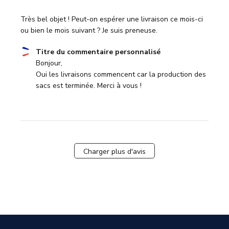
le
Wed
Très bel objet ! Peut-on espérer une livraison ce mois-ci
Jul
ou bien le mois suivant ? Je suis preneuse.
19
2023
Commentaires
Titre du commentaire personnalisé
du
Bonjour,

propriétaire
Oui les livraisons commencent car la production des 
du
sacs est terminée. Merci à vous !
magasin
sur
l'examen
par
Titre
Charger plus d'avis
du
commentaire
personnalisé
le
Fri
Jul
14