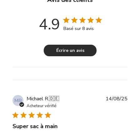
4.9
Basé sur 8 avis
Écrire un avis
Date
Michael R.
🇩🇪
14/08/25
MR
de
Acheteur vérifié
publi
Super sac à main