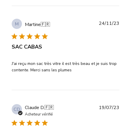
Date
24/11/23
M
Martine
🇫🇷
de
publi
SAC CABAS
J'ai reçu mon sac très vitre il est très beau et je suis trop
contente. Merci sans les plumes
Date
Claude D.
🇫🇷
19/07/23
CD
de
Acheteur vérifié
publi