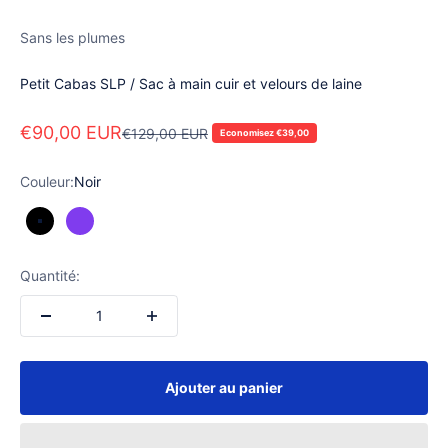
Sans les plumes
Petit Cabas SLP / Sac à main cuir et velours de laine
Prix de vente
€90,00 EUR
Prix normal
€129,00 EUR
Economisez €39,00
Couleur:
Noir
Noir
Violet
Quantité:
Ajouter au panier